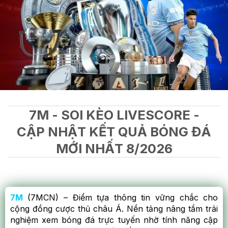
7M - SOI KÈO LIVESCORE -
CẬP NHẬT KẾT QUẢ BÓNG ĐÁ
MỚI NHẤT 8/2026
7M
(7MCN) – Điểm tựa thông tin vững chắc cho
cộng đồng cược thủ châu Á. Nền tảng nâng tầm trải
nghiệm xem bóng đá trực tuyến nhờ tính năng cập