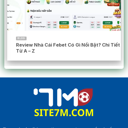
dấu bằng màu sắc nhấp nháy (xanh lá cho tăng, đỏ
cho giảm), giúp bạn bắt nhịp trận đấu và cảm nhận
được “nhiệt” của thị trường chỉ trong vài giây quan
sát mà không cần phải phân tích quá nhiều bảng
biểu rườm rà.
BLOG
Trải nghiệm Livescore 2in1 mượt
Review Nhà Cái Febet Có Gì Nổi Bật? Chi Tiết
Từ A – Z
mà, không quảng cáo
Chúng tôi hiểu rằng, trong những giây phút căng
thẳng của trận đấu, không gì khó chịu hơn việc xem
tỷ số mà bị che khuất bởi hàng tá banner quảng cáo
rối mắt hay các pop-up nhảy ra liên tục. Phiên bản
7m cn livescore mới nhất 2025 đã được tối ưu hóa
toàn diện về giao diện người dùng (UI/UX), đặt trải
nghiệm của người xem lên hàng đầu.
Tính năng 2in1: Vừa xem tỷ số, vừa soi
kèo