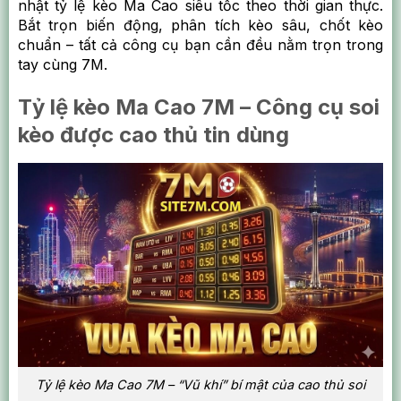
nhật tỷ lệ kèo Ma Cao siêu tốc theo thời gian thực.
Bắt trọn biến động, phân tích kèo sâu, chốt kèo
chuẩn – tất cả công cụ bạn cần đều nằm trọn trong
tay cùng 7M.
Tỷ lệ kèo Ma Cao 7M – Công cụ soi
kèo được cao thủ tin dùng
Tỷ lệ kèo Ma Cao 7M – “Vũ khí” bí mật của cao thủ soi