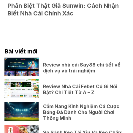
Phân Biệt Thật Giả Sunwin: Cách Nhận
Biết Nhà Cái Chính Xác
Bài viết mới
Review nhà cái Say88 chi tiết về
dịch vụ và trải nghiệm
Review Nhà Cái Febet Có Gì Nổi
Bật? Chi Tiết Từ A – Z
Cẩm Nang Kinh Nghiệm Cá Cược
Bóng Đá Dành Cho Người Chơi
Thông Minh
So Sánh Kèo Tài Xỉu Và Kèo Chấp: