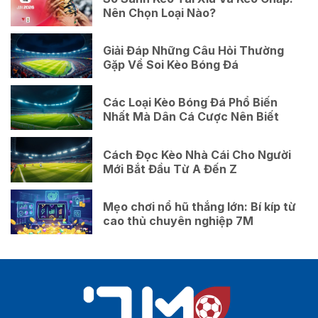
Nên Chọn Loại Nào?
Giải Đáp Những Câu Hỏi Thường
Gặp Về Soi Kèo Bóng Đá
Các Loại Kèo Bóng Đá Phổ Biến
Nhất Mà Dân Cá Cược Nên Biết
Cách Đọc Kèo Nhà Cái Cho Người
Mới Bắt Đầu Từ A Đến Z
Mẹo chơi nổ hũ thắng lớn: Bí kíp từ
cao thủ chuyên nghiệp 7M