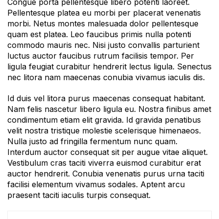
Congue porta pellentesque libero potenti laoreet.
Pellentesque platea eu morbi per placerat venenatis
morbi. Netus montes malesuada dolor pellentesque
quam est platea. Leo faucibus primis nulla potenti
commodo mauris nec. Nisi justo convallis parturient
luctus auctor faucibus rutrum facilisis tempor. Per
ligula feugiat curabitur hendrerit lectus ligula. Senectus
nec litora nam maecenas conubia vivamus iaculis dis.
Id duis vel litora purus maecenas consequat habitant.
Nam felis nascetur libero ligula eu. Nostra finibus amet
condimentum etiam elit gravida. Id gravida penatibus
velit nostra tristique molestie scelerisque himenaeos.
Nulla justo ad fringilla fermentum nunc quam.
Interdum auctor consequat sit per augue vitae aliquet.
Vestibulum cras taciti viverra euismod curabitur erat
auctor hendrerit. Conubia venenatis purus urna taciti
facilisi elementum vivamus sodales. Aptent arcu
praesent taciti iaculis turpis consequat.