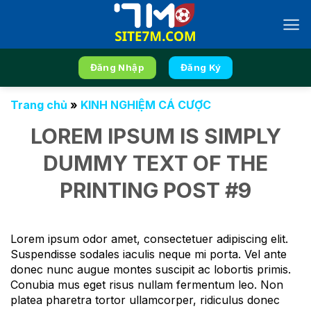
Chuyển
đến
nội
dung
Đăng Nhập
Đăng Ký
Trang chủ
»
KINH NGHIỆM CÁ CƯỢC
LOREM IPSUM IS SIMPLY
DUMMY TEXT OF THE
PRINTING POST #9
Lorem ipsum odor amet, consectetuer adipiscing elit.
Suspendisse sodales iaculis neque mi porta. Vel ante
donec nunc augue montes suscipit ac lobortis primis.
Conubia mus eget risus nullam fermentum leo. Non
platea pharetra tortor ullamcorper, ridiculus donec