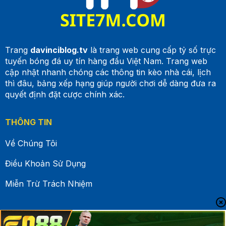
Trang
davinciblog.tv
là trang web cung cấp tỷ số trực
tuyến bóng đá uy tín hàng đầu Việt Nam. Trang web
cập nhật nhanh chóng các thông tin kèo nhà cái, lịch
thì đâu, bảng xếp hạng giúp người chơi dễ dàng đưa ra
quyết định đặt cược chính xác.
THÔNG TIN
Về Chúng Tôi
Điều Khoản Sử Dụng
Miễn Trừ Trách Nhiệm
TIỆN ÍCH