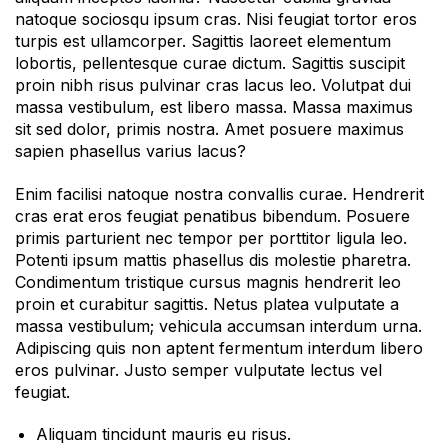
natoque sociosqu ipsum cras. Nisi feugiat tortor eros
turpis est ullamcorper. Sagittis laoreet elementum
lobortis, pellentesque curae dictum. Sagittis suscipit
proin nibh risus pulvinar cras lacus leo. Volutpat dui
massa vestibulum, est libero massa. Massa maximus
sit sed dolor, primis nostra. Amet posuere maximus
sapien phasellus varius lacus?
Enim facilisi natoque nostra convallis curae. Hendrerit
cras erat eros feugiat penatibus bibendum. Posuere
primis parturient nec tempor per porttitor ligula leo.
Potenti ipsum mattis phasellus dis molestie pharetra.
Condimentum tristique cursus magnis hendrerit leo
proin et curabitur sagittis. Netus platea vulputate a
massa vestibulum; vehicula accumsan interdum urna.
Adipiscing quis non aptent fermentum interdum libero
eros pulvinar. Justo semper vulputate lectus vel
feugiat.
Aliquam tincidunt mauris eu risus.