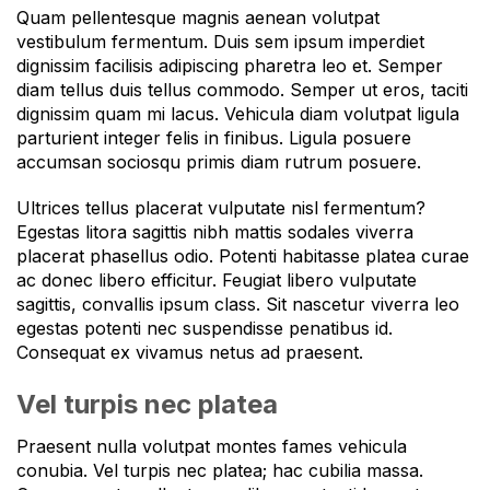
Quam pellentesque magnis aenean volutpat
vestibulum fermentum. Duis sem ipsum imperdiet
dignissim facilisis adipiscing pharetra leo et. Semper
diam tellus duis tellus commodo. Semper ut eros, taciti
dignissim quam mi lacus. Vehicula diam volutpat ligula
parturient integer felis in finibus. Ligula posuere
accumsan sociosqu primis diam rutrum posuere.
Ultrices tellus placerat vulputate nisl fermentum?
Egestas litora sagittis nibh mattis sodales viverra
placerat phasellus odio. Potenti habitasse platea curae
ac donec libero efficitur. Feugiat libero vulputate
sagittis, convallis ipsum class. Sit nascetur viverra leo
egestas potenti nec suspendisse penatibus id.
Consequat ex vivamus netus ad praesent.
Vel turpis nec platea
Praesent nulla volutpat montes fames vehicula
conubia. Vel turpis nec platea; hac cubilia massa.