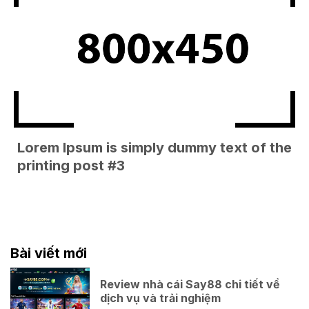
Lorem Ipsum is simply dummy text of the
printing post #3
Bài viết mới
Review nhà cái Say88 chi tiết về
dịch vụ và trải nghiệm