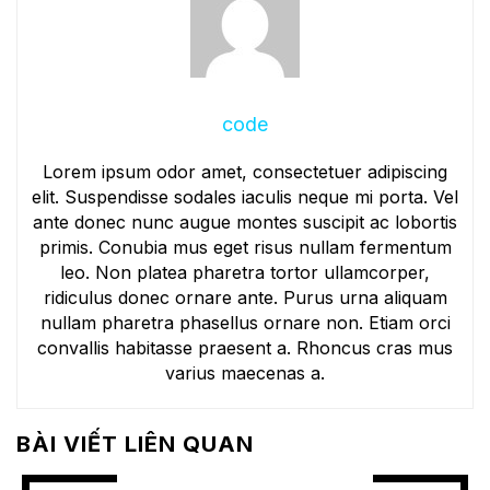
code
Lorem ipsum odor amet, consectetuer adipiscing
elit. Suspendisse sodales iaculis neque mi porta. Vel
ante donec nunc augue montes suscipit ac lobortis
primis. Conubia mus eget risus nullam fermentum
leo. Non platea pharetra tortor ullamcorper,
ridiculus donec ornare ante. Purus urna aliquam
nullam pharetra phasellus ornare non. Etiam orci
convallis habitasse praesent a. Rhoncus cras mus
varius maecenas a.
BÀI VIẾT LIÊN QUAN