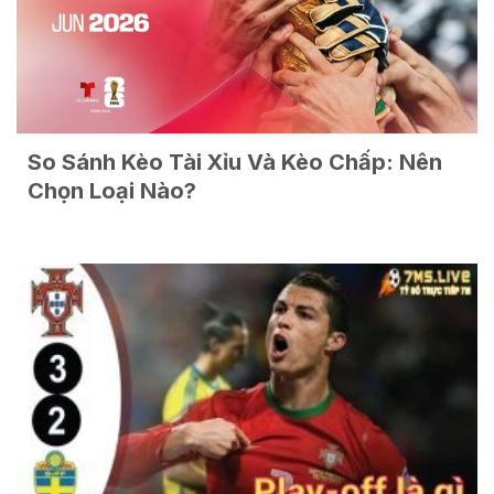
So Sánh Kèo Tài Xỉu Và Kèo Chấp: Nên
Chọn Loại Nào?