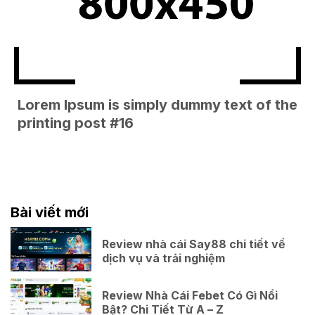
Lorem Ipsum is simply dummy text of the
printing post #16
Bài viết mới
Review nhà cái Say88 chi tiết về
dịch vụ và trải nghiệm
Review Nhà Cái Febet Có Gì Nổi
Bật? Chi Tiết Từ A – Z