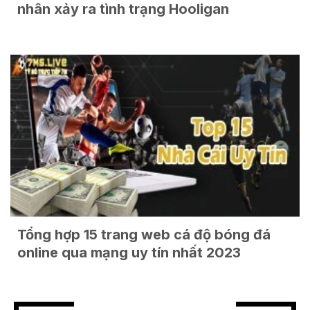
nhân xảy ra tình trạng Hooligan
Tổng hợp 15 trang web cá độ bóng đá
online qua mạng uy tín nhất 2023