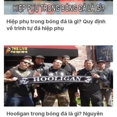
Hiệp phụ trong bóng đá là gì? Quy định
về trình tự đá hiệp phụ
Hooligan trong bóng đá là gì? Nguyên