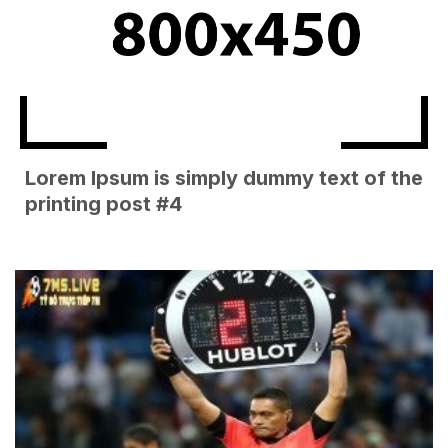
Lorem Ipsum is simply dummy text of the
printing post #4